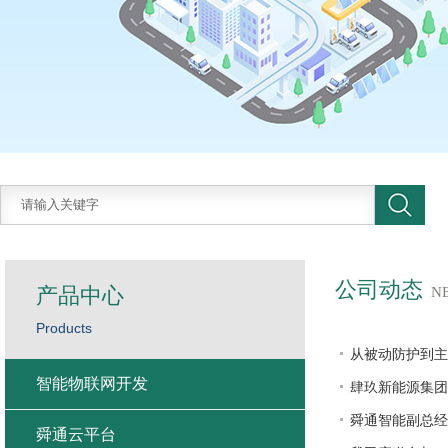
公司动态
产品中心
N
Products
从被动防护到主
智能物联网开发
肆玖新能源集团
舜通智能副总经
舜通云平台