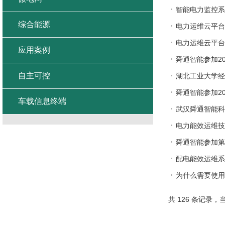
智能电力监控系
综合能源
电力运维云平台
电力运维云平台
应用案例
舜通智能参加2
自主可控
湖北工业大学经
舜通智能参加2
车载信息终端
武汉舜通智能科
电力能效运维技
舜通智能参加第
配电能效运维系
为什么需要使用
共 126 条记录，当