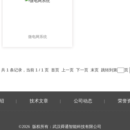
微电网系统
共 1 条记录，当前 1 / 1 页 首页 上一页 下一页 末页 跳转到第
页
绍
技术文章
公司动态
荣誉
|
|
|
©2026 版权所有：武汉舜通智能科技有限公司