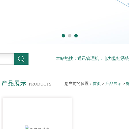
本站热搜：通讯管理机，电力监控系
系统
产品展示
您当前的位置：
首页
>
产品展示
>
PRODUCTS