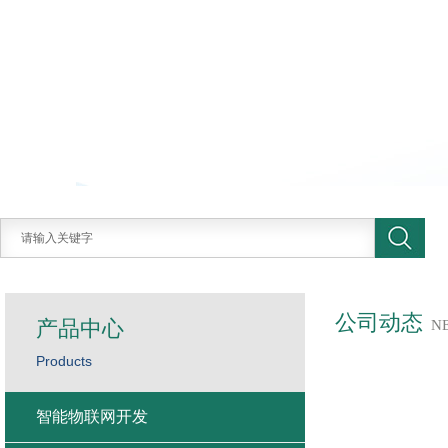
公司动态
产品中心
N
Products
智能物联网开发