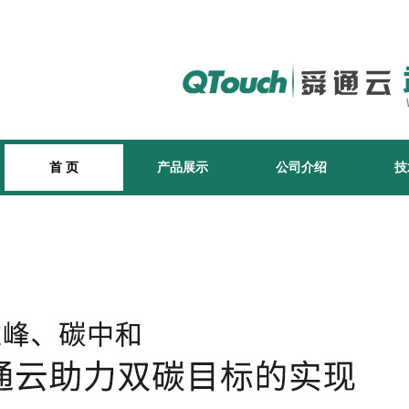
首 页
产品展示
公司介绍
技