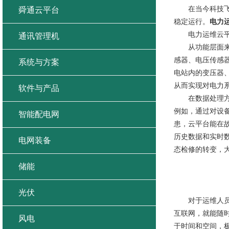
在当今科技飞速
舜通云平台
稳定运行。
电力
电力运维云平台
通讯管理机
从功能层面来看
感器、电压传感
系统与方案
电站内的变压器
从而实现对电力
软件与产品
在数据处理方面
例如，通过对设
智能配电网
患，云平台能在
历史数据和实时
电网装备
态检修的转变，
储能
光伏
对于运维人员而
互联网，就能随
风电
于时间和空间，