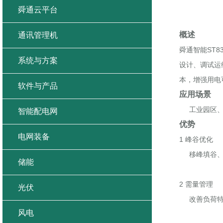
舜通云平台
概述
通讯管理机
舜通智能ST
系统与方案
设计、调试运
本，增强用电
软件与产品
应用场景
工业园区、大
智能配电网
优势
电网装备
1 峰谷优化
移峰填谷、
储能
2 需量管理
光伏
改善负荷特性
风电