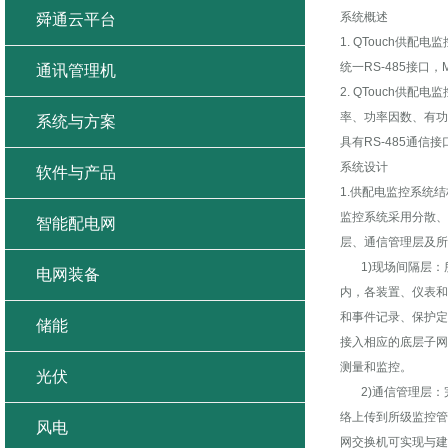
系统概述
舜通云平台
1. QTouch
统一RS-485接口，
通讯管理机
2. QTouch
率、功率因数、有功
系统与方案
具有RS-485通信接口
系统设计
软件与产品
1.供配电监控系统结
监控系统采用分散、
智能配电网
层、通信管理层及所
1)现场间隔层：所
电网装备
内，各装置、仪表和
和事件记录、保护定
储能
接入相应的底层子网
测量和监控。
光伏
2)通信管理层：
络上传到所级监控管
风电
网交换机可实现与建