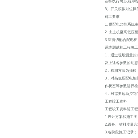
选择执行两步,程序
8）开关模拟对位操
施工要求
1. 供配电监控系
2. 由主机至高低
3.应密切配合配电
系统测试和工程竣工
1．通过现场测量的
及上述各参数的动态
2．检测方法为抽检
3．对高低压配电柜
作状态等参数进行检
4．对需要远动控制
工程竣工资料
工程竣工资料随工程
1.设计方案和施工
2.设备、材料质量
3.各阶段施工记录；