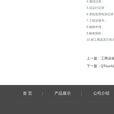
4.测试记录；
5.试运行记录；
6.系统使用培训记录
7.工程交接书；
8.验收申请；
9.验收报告；
10.竣工图及其它
上一篇：
工商业
下一篇：
QTou
首 页
产品展示
公司介绍
|
|
在线留言