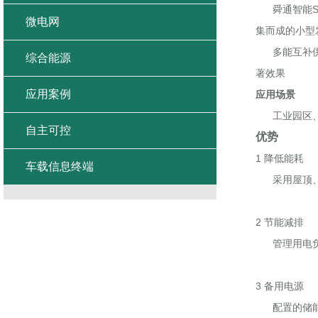
舜通智能ST
微电网
集而成的小型
多能互补供能
综合能源
著效果
应用案例
应用场景
工业园区、公
自主可控
优势
1 降低能耗
车载信息终端
采用屋顶、车
2 节能减排
管理用电负
3 备用电源
配置的储能具