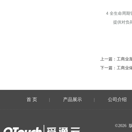
4 全生命周期
提供对负荷、
上一篇：
工商业
下一篇：
工商业
首 页
产品展示
公司介绍
|
|
在线留言
©202