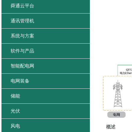
舜通云平台
通讯管理机
系统与方案
软件与产品
智能配电网
电网装备
储能
光伏
风电
概述