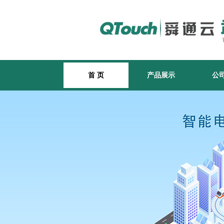
首 页
产品展示
公