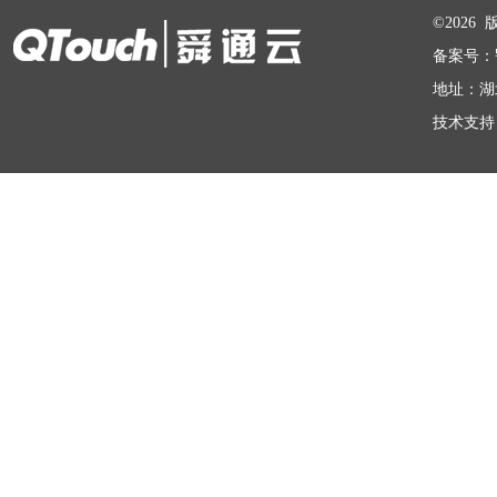
©202
备案号：
地址：湖
技术支持