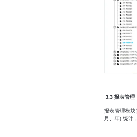
 3.3 报表管理
报表管理模块
月、年) 统计，