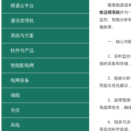
随着能源成本的
舜通云平台
效运维系统
作为
监控、智能分析
通讯管理机
施效果。
系统与方案
一、核心功
软件与产品
1、实时监控与
据的采集和存储
智能配电网
2、能效分析与
电网装备
而提出优化建议
储能
3、故障预测与
免故障发生，确
光伏
4、报表与决策
风电
策提供科学依据