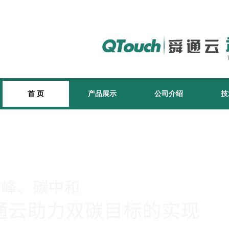
首 页
产品展示
公司介绍
技