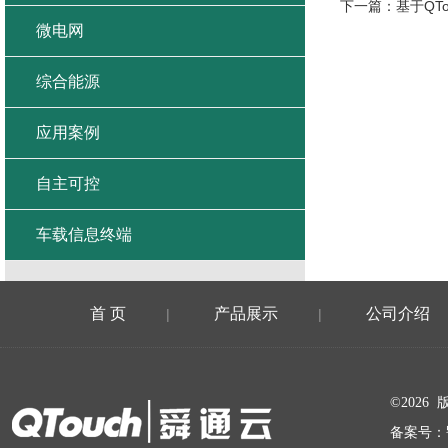
下一篇：
基于QT
微电网
综合能源
应用案例
自主可控
车载信息终端
首 页
产品展示
公司介绍
|
|
在线留言
©202
备案号：