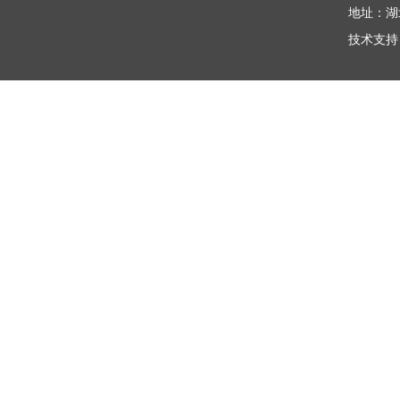
地址：湖
技术支持