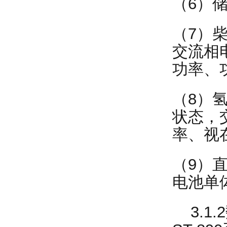
（6）
（7）
交流相
功率、
（8）
状态，
率、视
（9）
电池单
3.1.