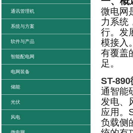
一、概
微电网
通讯管理机
力系统
系统与方案
行。发
模接入
软件与产品
有覆盖
智能配电网
足。
电网装备
ST-8
储能
通智能
发电、
光伏
应用。S
风电
负载侧
统的有
微电网