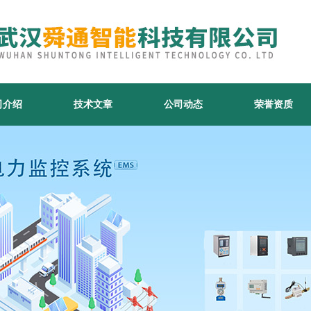
司介绍
技术文章
公司动态
荣誉资质