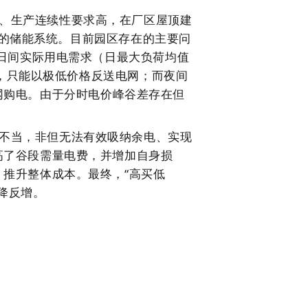
、生产连续性要求高，在厂区屋顶建
h的储能系统。
目前园区存在的主要问
超日间实际用电需求（日最大负荷均值
余电，只能以极低价格反送电网；而夜间
网购电。由于
分时电价
峰谷差存在但
不当，非但无法有效吸纳余电、实现
高了谷段需量电费，并增加自身损
推升整体成本。最终，“高买低
降反增。