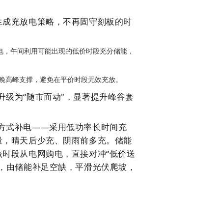
生成充放电策略
，不再固守刻板的时
充电，午间利用可能出现的低价时段充分储能，
晚高峰支撑，避免在平价时段无效充放。
升级为“随市而动"，显著提升峰谷套
"方式补电——采用低功率长时间充
量，晴天后少充、阴雨前多充。储能
时段从电网购电，直接对冲“低价送
，由储能补足空缺，平滑光伏爬坡，