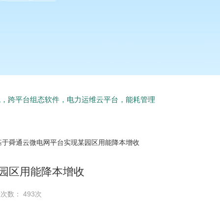
统，跨平台组态软件，电力运维云平台，能耗管理
 基于舜通云微电网平台实现某园区用能降本增收
园区用能降本增收
次数： 493次