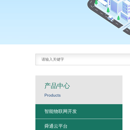
产品中心
Products
智能物联网开发
舜通云平台