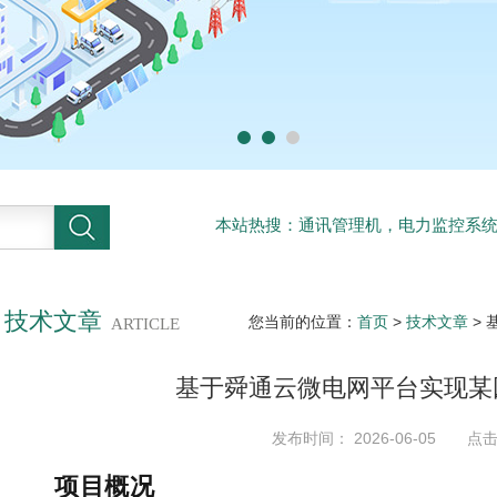
本站热搜：通讯管理机，电力监控系
系统
技术文章
您当前的位置：
首页
>
技术文章
>
ARTICLE
基于舜通云微电网平台实现某
发布时间： 2026-06-05 点击
项目概况