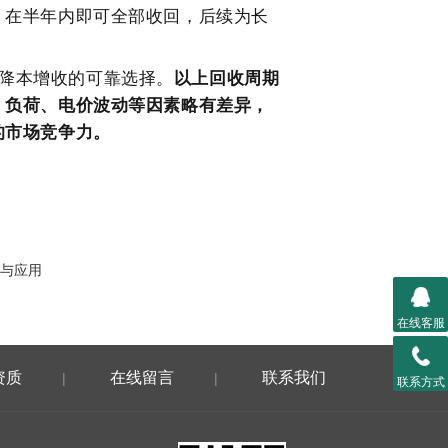
，在半年内即可全部收回，后续为长
降本增收的可靠选择。
以上回收周期
、负荷、电价波动等因素略有差异，
的市场竞争力。
进与应用
在线客服
资质
在线留言
联系我们
|
|
联系方式