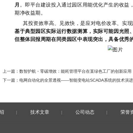
月
。
即平台建设投入通过园区用能优化产生的收益
期净收益期。
其投资效率高、见效快，是应对电价改革、实现
基于典型园区实际运行数据测算，实际可能因光照
但整体回报周期在同类园区中表现突出，具备优秀
上一篇：
数智护航・零碳增效：能耗管理平台在某绿色工厂的创新应用
下一篇：
电网自动化的全景透视——智能变电站SCADA系统的技术演
绍
技术文章
公司动态
荣誉
|
|
|