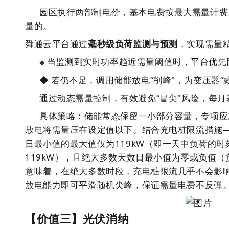
园区执行
两部制电价
，基本电费按最大需量计费
量的。
舜通云平台通过
毫秒级负荷监测与预测
，实现需量
当监测到实时功率趋近需量阈值时，平台优先
◆
◆
若仍不足，调用储能放电“削峰"，为变压器“
通过动态需量控制，有效避免“冒尖"风险，每
具体策略：储能常态保留一小部分容量，专项应
放电将需量压在设定值以下。结合充电桩限流措施—
日最小值的最大值仅为119kW（即一天中负荷的
119kW），且绝大多数天数日最小值为零或负值
意味着，在绝大多数时段，充电桩限流几乎不会影
放电能力即可平滑随机尖峰，保证需量电费不反弹
【价值三】光伏消纳