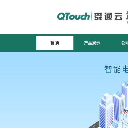
首 页
产品展示
公