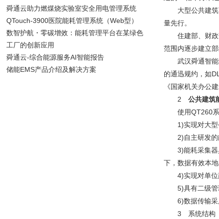
舜通云助力燃煤烧实验室安全用电管理系统
大型公共建筑不
QTouch-3900医院能耗管理系统（Web型）
量先行。
数智护航・零碳增效：能耗管理平台在某绿色
住建部、财政部
工厂的创新应用
范围内逐步建立部
舜通云-综合能源服务AI智能报告
武汉舜通智能科
储能EMS产品介绍及解决方案
的通迅规约，如DL
《国家机关办公建
2
公共建筑
使用QT260系
1)实现对大型
2)自主研发的能
3)能耗采集器具
下，数据有效本地
4)实现对单位
5)具有二级管
6)数据传输采用
3 系统结构