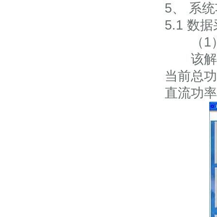
5、 系
5.1 数
（1）
该解决
当前总功
直流功率