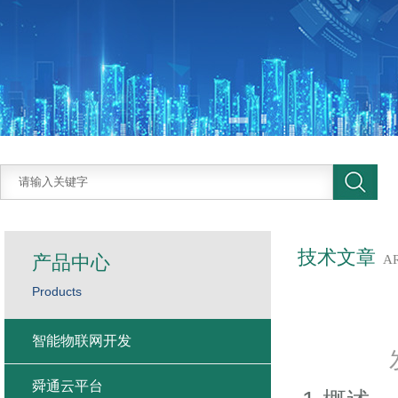
技术文章
产品中心
A
Products
智能物联网开发
舜通云平台