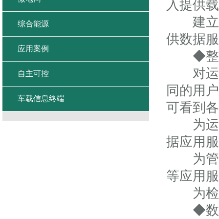
入提供载
建立统
综合能源
供数据服
应用案例
◆整合
对运行
自主可控
同的用户
车载信息终端
可看到各
为运行
据应用服
为管理
等应用服
为检修
◆数