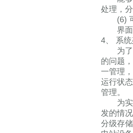
处理，分
(6) 
界面友
4、 系
为了解
的问题，
一管理，
运行状态
管理。
为实现
发的情况
分级存储