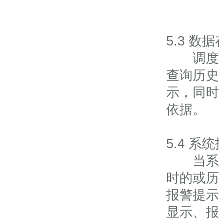
5.3 数
调度中
查询历史
示，同时
依据。
5.4 
当系统
时的或历
报警提示
显示、报