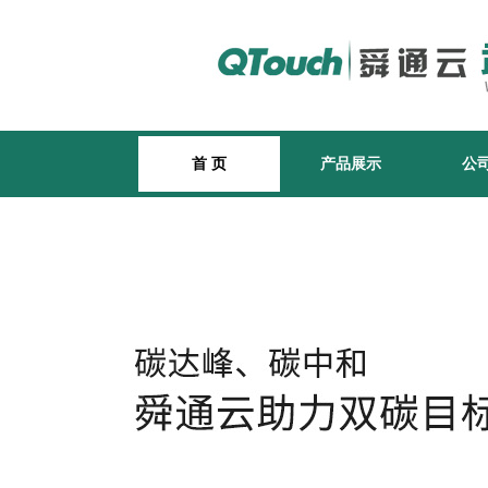
首 页
产品展示
公