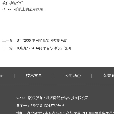
软件功能介绍
QTouch系统上的显示效果：
上一篇：
ST-720微电网能量实时控制系统
下一篇：
风电场SCADA跨平台软件设计说明
绍
技术文章
公司动态
荣誉
|
|
|
©2026 版权所有：武汉舜通智能科技有限公司
备案号：
鄂ICP备13015739号-6
地址：湖北省武汉市东湖高新区高新大道 799 号中建光谷之星公馆