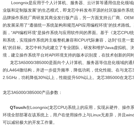
Loongnix是应用于个人计算机、服务器、云计算等通用信息化领域的
业版和定制版发展”的生态模式，即龙芯中科发布开源的社区版操作系统L
品牌操作系统厂商研发其商业发行版产品，另一方面支持云厂商、OEM等企
的发展采用了“遵循统一系统架构和规范API应用编程环境”的技术路线
面，“API编程环境”是操作系统与应用软件间的界面。基于《龙芯CPU统
和系统，实现操作系统跨主板整机兼容和CPU代际兼容，达到“任意一
机”的目标。龙芯中科为此建立了专业团队，研发和维护Java虚拟机、浏
境，建立操作系统平台对API环境支持的版本识别度，在技术创新的同时
龙芯3A5000/3B5000是面向个人计算机、服务器等信息化领域的通用
的LA464微结构，并进一步提升频率，降低功耗，优化性能。在与龙芯3
2.5GHz，功耗降低30%以上，性能提升50%以上。龙芯3B5000在龙
龙芯3A5000/3B5000产品参数：
QTouch
在Loongnix(龙芯CPU)系统上的应用，实现从硬件、操
环境全部部署在该系统上，用户在使用操作上与Linux无差异，并且wi
可以减轻极大的开发工作量。