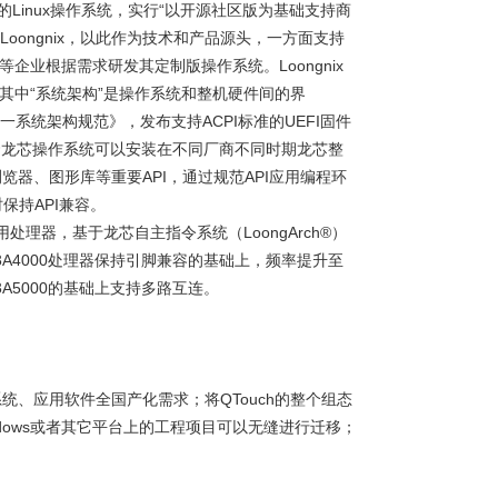
Linux操作系统，实行“以开源社区版为基础支持商
oongnix，以此作为技术和产品源头，一方面支持
业根据需求研发其定制版操作系统。Loongnix
。其中“系统架构”是操作系统和整机硬件间的界
一系统架构规范》，发布支持ACPI标准的UEFI固件
套龙芯操作系统可以安装在不同厂商不同时期龙芯整
览器、图形库等重要API，通过规范API应用编程环
保持API兼容。
处理器，基于龙芯自主指令系统（LoongArch®）
A4000处理器保持引脚兼容的基础上，频率提升至
芯3A5000的基础上支持多路互连。
作系统、应用软件全国产化需求；将QTouch的整个组态
ndows或者其它平台上的工程项目可以无缝进行迁移；