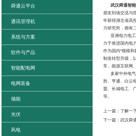
武汉舜通智能
舜通云平台
朋友到场交流与指
年获得湖北省高
通讯管理机
力研究所，拥有
亚洲电力电工暨
系统与方案
力于推进国内电
作为国内*规模
软件与产品
制造转型升级，
车、能源互联网
智能配电网
多家中外电气品
胜、亨通、白云
电网装备
盟、长城电工、
等。
储能
上一篇：
了解一
光伏
下一篇：
武汉舜
风电