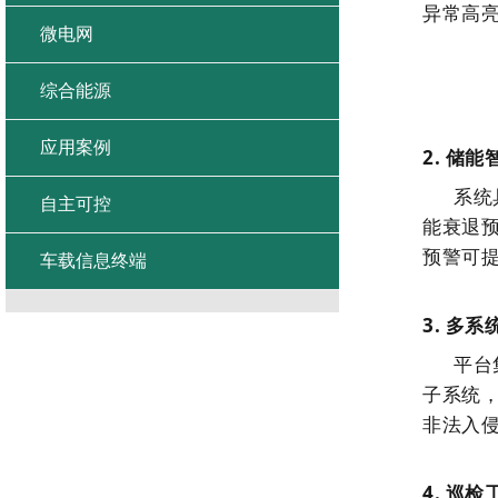
异常高
微电网
综合能源
应用案例
2.
储能
系统
自主可控
能衰退预
预警可提
车载信息终端
3.
多系
平台
子系统
非法入
4.
巡检