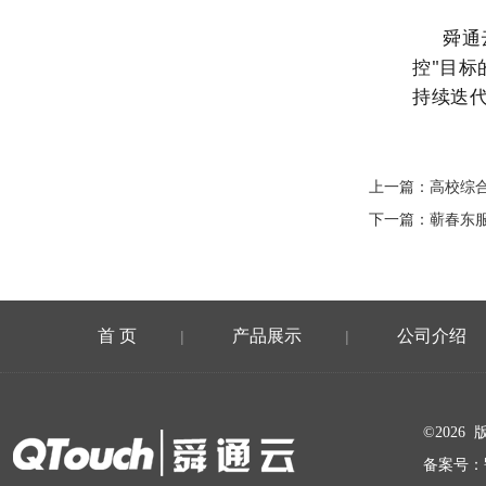
舜通
控"目
持续迭
上一篇：
高校综
下一篇：
蕲春东
首 页
产品展示
公司介绍
|
|
在线留言
©202
备案号：