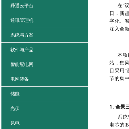
在“
舜通云平台
日，新
字化、
通讯管理机
注入全
系统与方案
软件与产品
本项
站，集
智能配电网
目采用
节的集
电网装备
储能
1.
全景
光伏
系统
风电
电芯的