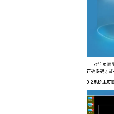
欢迎页面
正确密码才能
3.
2
系统主页