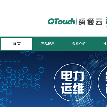
首 页
产品展示
公司介绍
技