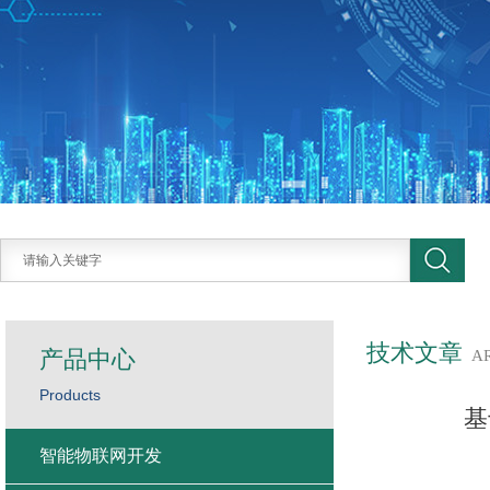
技术文章
产品中心
A
Products
基
智能物联网开发