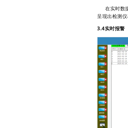
在实时数
呈现出检测仪
3.
4
实时报警