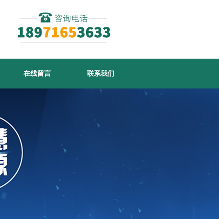
在线留言
联系我们