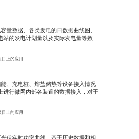
机容量数据、各类发电的日数据曲线图、
电站的发电计划量以及实际发电量等数
储能、充电桩、熔盐储热等设备接入情况
上进行微网内部各装置的数据接入，对于
区光伏实时功率曲线。基于历史数据和相