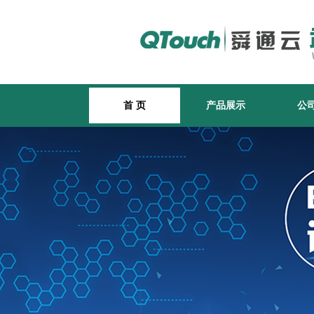
首 页
产品展示
公