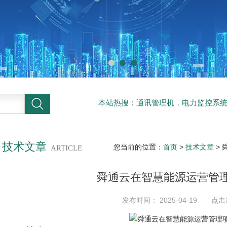
本站热搜：通讯管理机，电力监控系
系统
技术文章
您当前的位置：
首页
>
技术文章
>
ARTICLE
舜通云在智慧能源运营管
发布时间： 2025-04-19 点击