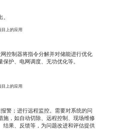
出。
微网控制器将指令分解并对储能进行优化
量保护、电网调度、无功优化等。
维报警；进行远程监控。需要对系统的问
措施，如自动切除、远程控制、现场维修
、结果、反馈等，为问题改进和评估提供