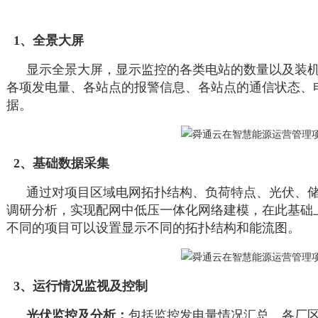
1、全景大屏
显示全景大屏，显示监控的各类电站的数量以及装
各项发电量、各站点的报警信息、各站点的通信状态、
据。
2、基础数据采集
通过对项目区域电网拓扑结构、负荷特点、光伏、
调研分析，实现配网中低压一体化网络建模，在此基础
不同的项目可以设置显示不同的拓扑结构和能流图。
3、运行情况监视及控制
光伏监控及分析：
包括监控发电量情况汇总、各厂