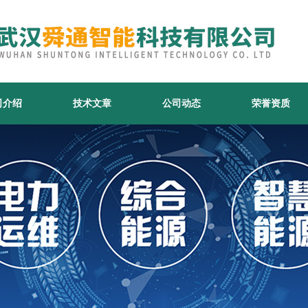
司介绍
技术文章
公司动态
荣誉资质