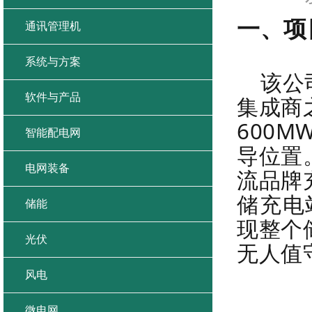
一、项
通讯管理机
系统与方案
该公
软件与产品
集成商
600M
智能配电网
导位置
电网装备
流品牌
储充电
储能
现整个
光伏
无人值
风电
微电网