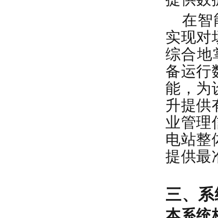
在智
实现对
综合地
备运行
能，为
升提供
业管理
电站整
提供最
三、系
本系统