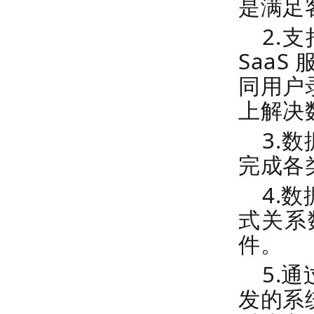
是满足
2.
Saa
同用户
上解决
3.
完成各
4.
式关系
件。
5.
发的系