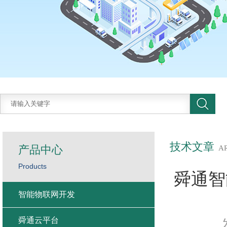
技术文章
产品中心
A
Products
舜通智
智能物联网开发
舜通云平台