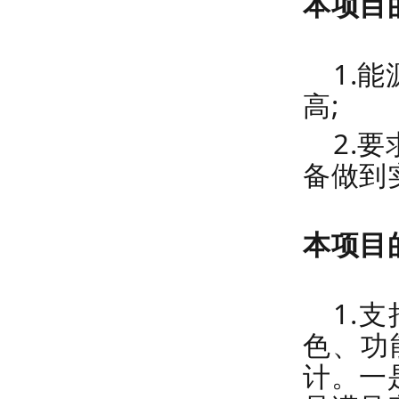
本项目
1.
高;
2.
备做到
本项目
1.
色、功
计。一