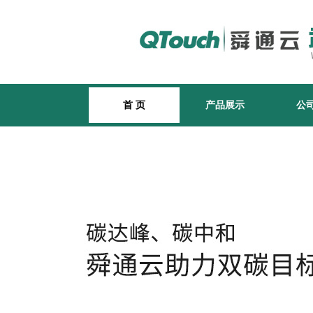
首 页
产品展示
公