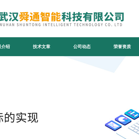
司介绍
技术文章
公司动态
荣誉资质