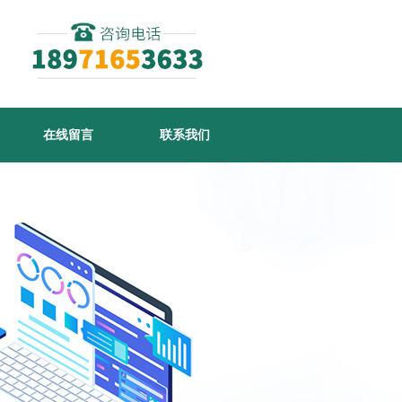
在线留言
联系我们