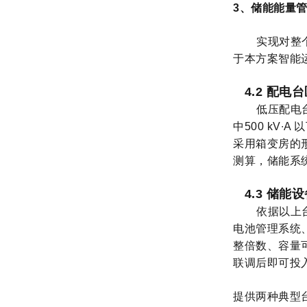
3、储能能量管
实现对整
于本方案智能
4.2 配电
低压配电台
中500 kV
采用箱变房的
测算，储能系统功
4.3 储能
依据以上
电池管理系统
整倍数、容量
联调后即可投
提供两种典型