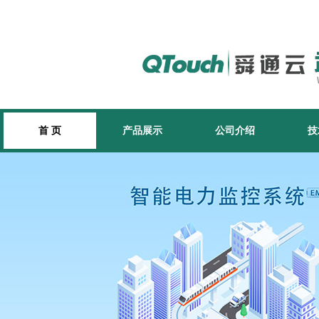
首 页
产品展示
公司介绍
技