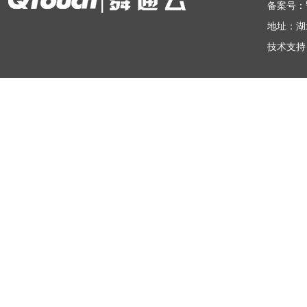
备案号：
地址：湖
技术支持