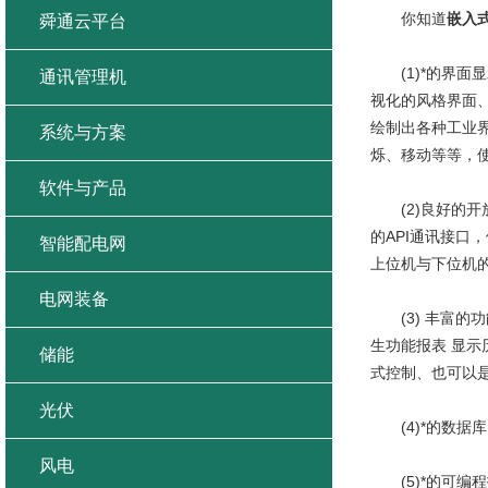
你知道
嵌入
舜通云平台
(1)*的界面显
通讯管理机
视化的风格界面
绘制出各种工业
系统与方案
烁、移动等等，
软件与产品
(2)良好的开
的API通讯接
智能配电网
上位机与下位机
电网装备
(3) 丰富的
生功能报表 显
储能
式控制、也可以
光伏
(4)*的数据
风电
(5)*的可编