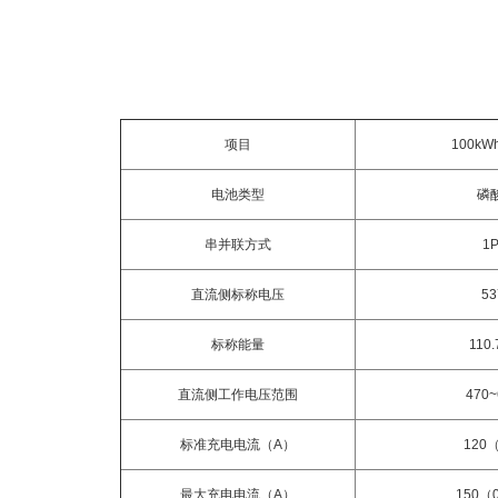
项目
100k
电池类型
磷
串并联方式
1
直流侧标称电压
53
标称能量
110
直流侧工作电压范围
470~
标准充电电流（A）
120
最大充电电流（A）
150（