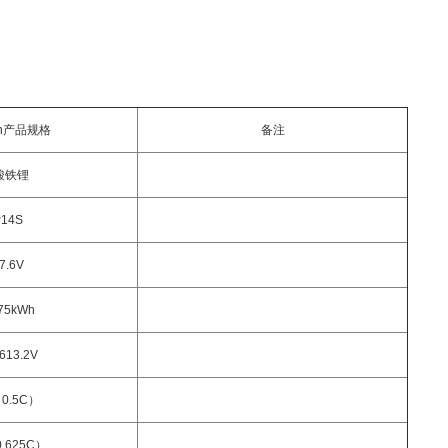
Wh产品规格
备注
酸铁锂
P14S
7.6V
.75kWh
613.2V
（0.5C）
0.625C）