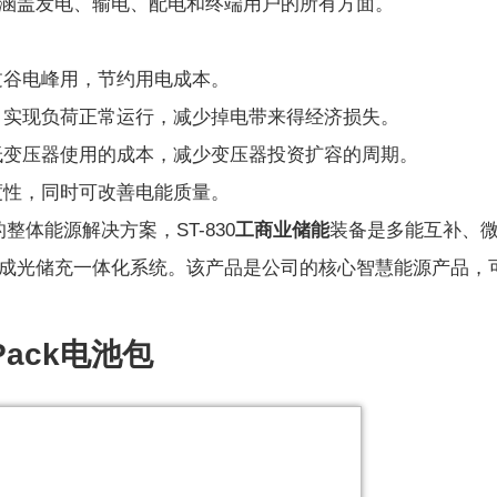
涵盖发电、输电、配电和终端用户的所有方面。
过谷电峰用，节约用电成本。
，实现负荷正常运行，减少掉电带来得经济损失。
低变压器使用的成本，减少变压器投资扩容的周期。
度性，同时可改善电能质量。
体能源解决方案，ST-830
工商业储能
装备是多能互补、
成光储充一体化系统。该产品是公司的核心智慧能源产品，
Pack电池包