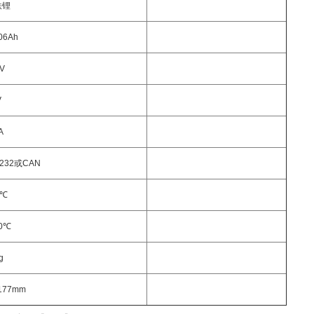
铁锂
206Ah
8V
V
A
-232或CAN
5℃
60℃
g
*177mm