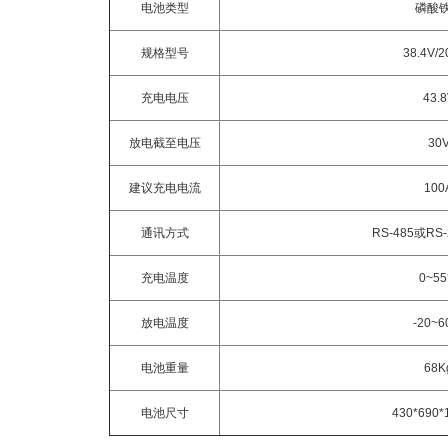
电池类型
磷酸
规格型号
38.4V/
充电电压
43.
放电截至电压
30
建议充电电流
100
通讯方式
RS-485或RS
充电温度
0~5
放电温度
-20~
电池重量
68K
电池尺寸
430*690