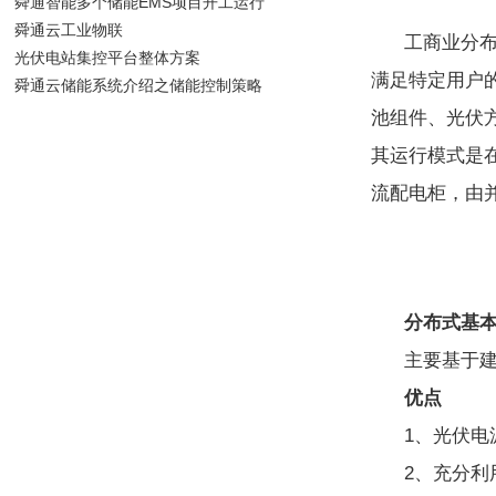
舜通智能多个储能EMS项目开工运行
舜通云工业物联
工商业分
光伏电站集控平台整体方案
满足特定用户
舜通云储能系统介绍之储能控制策略
池组件、光伏
其运行模式是
流配电柜，由
分布式基
主要基于
优点
1、光伏电
2、充分利