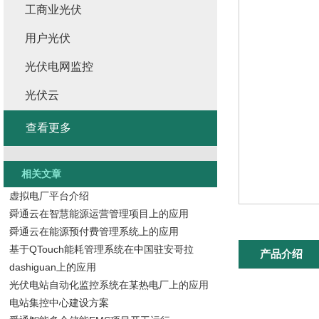
工商业光伏
用户光伏
光伏电网监控
光伏云
查看更多
相关文章
虚拟电厂平台介绍
舜通云在智慧能源运营管理项目上的应用
舜通云在能源预付费管理系统上的应用
基于QTouch能耗管理系统在中国驻安哥拉
产品介绍
dashiguan上的应用
光伏电站自动化监控系统在某热电厂上的应用
电站集控中心建设方案