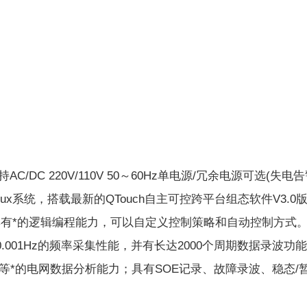
持AC/DC 220V/110V 50～60Hz单电源/冗余电源可选(失电
inux系统，搭载最新的QTouch自主可控跨平台组态软件V3.0
通讯接口，具有*的逻辑编程能力，可以自定义控制策略和自动控制方式
001Hz的频率采集性能，并有长达2000个周期数据录波功
*的电网数据分析能力；具有SOE记录、故障录波、稳态/暂