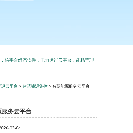
统，跨平台组态软件，电力运维云平台，能耗管理
舜通云平台
>
智慧能源集控
> 智慧能源服务云平台
源服务云平台
26-03-04