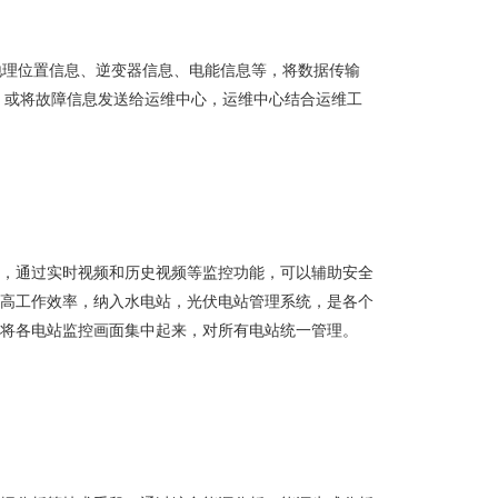
地理位置信息、逆变器信息、电能信息等，将数据传输
，或将故障信息发送给运维中心，运维中心结合运维工
，通过实时视频和历史视频等监控功能，可以辅助安全
高工作效率，纳入水电站，光伏电站管理系统，是各个
将各电站监控画面集中起来，对所有电站统一管理。